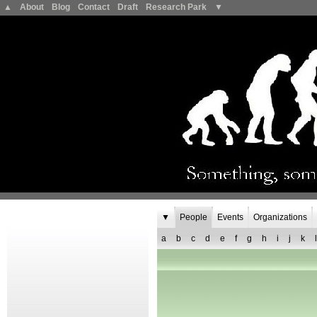
▲
About
Blog
Contact
Draft
Research Park
▼
▼
People
Events
Organizations
a
b
c
d
e
f
g
h
i
j
k
l