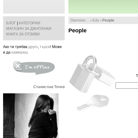
Stanislav ...
›
Edu
› People
БЛОГ
|
КАТЕГОРИИ
МАГАЗИН ЗА ДЖАПАНКИ
People
КНИГА ЗА ОТЗИВИ
Ако ти трябва
друго
,
търси
! Може
и да
намериш
.
T
Станислав Точев